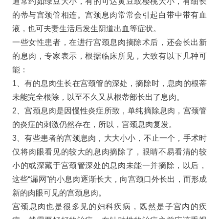
通常约如绿豆大小，有的可达黄豆或樱桃大小，有细长
的蒂与宫颈管相连。宫颈息肉常常会引起白带中带有血
液，也可夫妻生活后发生阴道出血等症状。
一些女性患者，在进行宫颈息肉摘除术后，还会长出新
的息肉，专家表示，根据临床所见，大致有以下几种可
能：
1、有的息肉生长在宫颈管的深处，摘除时，息肉的根蒂
未能完全根除，以至不久又从根蒂部长出了息肉。
2、宫颈息肉是因慢性炎症所致，单纯摘除息肉，宫颈管
的炎症的刺激仍然存在，所以，宫颈息肉复发。
3、有些患者的宫颈息肉，大大小小，不止一个，手术时
仅将肉眼看见的较大的息肉摘除了，眼睛不易看清的较
小的或深藏于宫颈管深处的息肉未能一并摘除，以后，
这些“漏网”的小息肉逐渐长大，向宫颈口外长出，而形成
新的肉眼可见的宫颈息肉。
宫颈息肉也是很多见的妇科疾病，既然是子宫内的疾