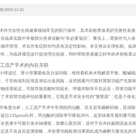
:2025-12-21
术作为女性生殖健康领域常见的医疗操作，其术前检查体系的完善性直接
，在临床实践中常被部分患者误解为"非必要项目"。事实上，肾脏作为人
中循环管理、术后并发症防控均具有决定性影响。本文将从生理机制、临
要性，为临床规范诊疗提供理论依据，同时帮助患者建立科学的术前检查
工流产手术的内在关联
小球滤过、肾小管重吸收及分泌功能，维持着机体水电解质平衡、酸碱稳
用、子宫收缩剂应用及潜在出血风险，这些因素均可能对肾脏功能产生影
产物排泄延迟，可能导致苏醒时间延长、呼吸抑制等不良反应；而肾功能
了术前肾功能评估的重要性，它既是手术安全性的"预警器"，也是个体化
学角度分析，人工流产手术中常用的丙泊酚、芬太尼等麻醉药物，其清除
超过133μmol/L时，丙泊酚的清除率可降低35%，这意味着常规剂量
不全患者中可能引发水钠潴留，加重心脏负荷，这对于合并妊娠期高血压
设定及不良反应监测策略，术前肾功能检查结果因此成为麻醉方案优化的