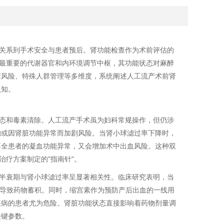
关系到手术安全与患者预后。肾功能检查作为术前评估的
体最重要的代谢器官和内环境调节中枢，其功能状态对麻醉
床风险、特殊人群管理等多维度，系统阐述人工流产术前肾
认知。
态和毒素清除。人工流产手术虽为妇科常规操作，但仍涉
响或因肾脏功能异常而加剧风险。当肾小球滤过率下降时，
不全患者的凝血功能异常，又会增加术中出血风险。这种双
治疗方案制定的"指南针"。
半衰期与肾小球滤过率呈显著相关性。临床研究表明，当
可能导致药物蓄积。同时，缩宫素作为预防产后出血的一线用
疾病的患者尤为危险。肾脏功能状态直接影响着药物剂量调
关键参数。