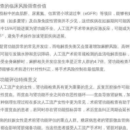
查的临床风险筛查价值
指标中的血肌酐、尿素氮、估算肾小球滤过率（eGFR）等项目，能够
病（如多囊肾）及自身免疫性肾病并不少见，这些疾病在妊娠期间可能因
其中15%可能进展为肾功能不全。人工流产手术带来的应激反应，可能成
手"，避免手术操作加速肾脏疾病进展。
是肾功能异常的常见并发症，而电解质失衡又会显著增加麻醉风险。高钾血症
则可能引发脑水肿和意识障碍。人工流产术前常规检测的血清电解质指标
受全身麻醉时，麻醉相关并发症发生率是正常人群的4.7倍。肾功能检查
医师能够在术前进行针对性纠正，将手术风险控制在最低限度。
功能评估特殊意义
人工流产史的女性，肾功能检查具有更为重要的意义。反复宫腔操作可能
铁性贫血。而贫血与肾功能不全之间存在恶性循环——贫血导致肾缺氧，
这种病理生理过程在多次人工流产女性中更为常见，术前肾功能检查有助
中度贫血的患者，若同时存在肾功能指标异常，术后贫血纠正周期会延长5
病的妊娠女性是术前肾功能评估的重点人群。糖尿病患者的肾脏微血管病
，都会影响肾脏储备功能。当这些患者接受人工流产手术时，肾脏对缺血