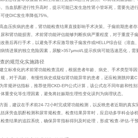
择。当血肌酐进行性升高时，提示可能已发生急性肾小管坏死，需要先进
可使DIC发生率降低75%。
高血压疾病的患者，肾功能检查结果直接影响手术决策。子痫前期患者存
白尿和肾功能损害。术前肾功能评估能够判断疾病严重程度，对于重度子
改善后再行手术，以避免手术应激导致子痫发作或HELLP综合征（溶
病情进展的独立危险因素，尿酸>357μmol/L提示疾病可能迅速恶化，
查的规范化实施路径
建立标准化的术前肾功能检查流程，根据患者年龄、病史、手术类型等因
常规，对于高龄、有慢性病史或疑似肾功能异常的患者，还应检测胱抑素C
作为常规评估指标，推荐使用CKD-EPI公式计算，该公式在不同年龄和
、体重变化等生理因素，避免将妊娠期生理性变化误判为病理状态。
方面，建议在手术前24-72小时完成肾功能检测，以反映患者近期的真
包括床旁血肌酐检测和尿常规检查。检查结果异常时，应启动多学科会诊
检查结果的追踪系统，确保异常指标得到及时处理，形成"检查-评估-干