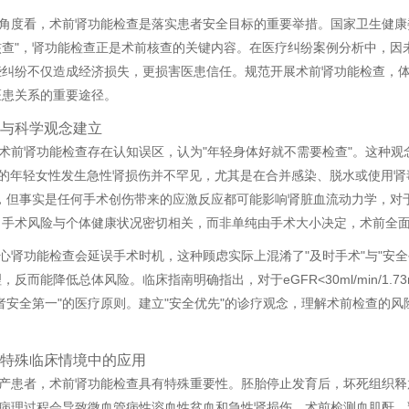
角度看，术前肾功能检查是落实患者安全目标的重要举措。国家卫生健康
核查"，肾功能检查正是术前核查的关键内容。在医疗纠纷案例分析中，因
这些纠纷不仅造成经济损失，更损害医患信任。规范开展术前肾功能检查，
医患关系的重要途径。
与科学观念建立
术前肾功能检查存在认知误区，认为"年轻身体好就不需要检查"。这种
0岁的年轻女性发生急性肾损伤并不罕见，尤其是在合并感染、脱水或使用
"，但事实是任何手术创伤带来的应激反应都可能影响肾脏血流动力学，对
：手术风险与个体健康状况密切相关，而非单纯由手术大小决定，术前全
心肾功能检查会延误手术时机，这种顾虑实际上混淆了"及时手术"与"安
，反而能降低总体风险。临床指南明确指出，对于eGFR<30ml/min/1
者安全第一"的医疗原则。建立"安全优先"的诊疗观念，理解术前检查的
特殊临床情境中的应用
产患者，术前肾功能检查具有特殊重要性。胚胎停止发育后，坏死组织释
这种病理过程会导致微血管病性溶血性贫血和急性肾损伤。术前检测血肌酐