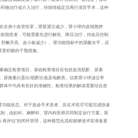
行药物治疗或介入治疗，待病情稳定后再行清宫手术，这种
在全身小血管痉挛，肾脏灌注减少，肾小球内皮细胞肿
痫前期患者，可能需要先进行解痉、降压治疗，待血压控制
血、肝酶升高、血小板减少）。肾功能指标中的尿酸水平，还
需要更积极的干预措施。
素确定检查项目。基础检查项目应包括血清肌酐、尿素
、尿微量白蛋白/肌酐比值及电解质。估算肾小球滤过率
性别群体中均具有良好的准确性。检查结果的解读需要结合患
实肾功能状态。对于急诊手术患者，应在术前尽可能完成快速
机制，由妇科、麻醉科、肾内科医师共同制定诊疗方案。医
预-再评估"的闭环管理，这种规范化流程能够使术前准备更