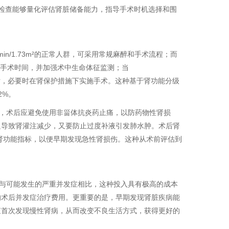
功能检查能够量化评估肾脏储备能力，指导手术时机选择和围
in/1.73m²的正常人群，可采用常规麻醉和手术流程；而
量，缩短手术时间，并加强术中生命体征监测；当
风险评估，必要时在肾保护措施下实施手术。这种基于肾功能分级
2%。
，术后应避免使用非甾体抗炎药止痛，以防药物性肾损
足导致肾灌注减少，又要防止过度补液引发肺水肿。术后肾
查肾功能指标，以便早期发现急性肾损伤。这种从术前评估到
与可能发生的严重并发症相比，这种投入具有极高的成本
的术后并发症治疗费用。更重要的是，早期发现肾脏疾病能
查首次发现慢性肾病，从而改变不良生活方式，获得更好的