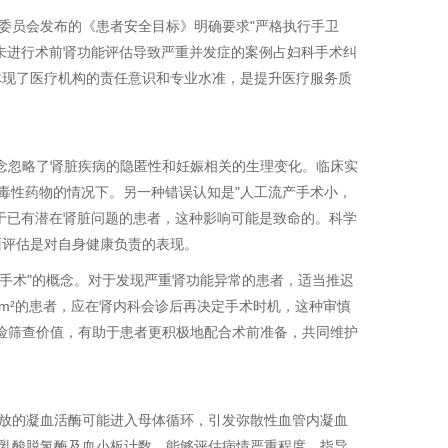
委员会发布的《患者安全目标》明确要求"严格执行手卫
未进行术前肾功能评估导致严重并发症的案例占妇科手术纠
体现了医疗机构的责任意识和专业水准，是提升医疗服务质
观念忽略了肾脏疾病的隐匿性和妊娠相关的生理变化。临床实
肾毒性药物的情况下。另一种错误认知是"人工流产手术小，
于已有潜在肾脏问题的患者，这种影响可能是致命的。科学
面评估是对自身健康负责的表现。
全手术"的概念。对于发现严重肾功能异常的患者，适当推迟
.73m²的患者，应在肾内科会诊后再决定手术时机，这种审慎
风险筛查价值，有助于患者更积极地配合术前准备，共同维护
放的凝血活酶可能进入母体循环，引发弥散性血管内凝血
、乳酸脱氢酶及血小板计数，能够评估病情严重程度，指导