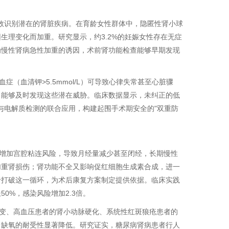
有效识别潜在的肾脏疾病。在育龄女性群体中，隐匿性肾小球
生理变化而加重。研究显示，约3.2%的妊娠女性存在无症
为慢性肾病急性加重的诱因，术前肾功能检查能够早期发现
（血清钾>5.5mmol/L）可导致心律失常甚至心脏骤
，能够及时发现这些潜在威胁。临床数据显示，未纠正的低
与电解质检测的联合应用，构建起围手术期安全的"双重防
增加宫腔粘连风险，导致月经量减少甚至闭经，长期慢性
加重肾损伤；肾功能不全又影响促红细胞生成素合成，进一
于打破这一循环，为术后康复方案制定提供依据。临床实践
0%，感染风险增加2.3倍。
变、高血压患者的肾小动脉硬化、系统性红斑狼疮患者的
、缺氧的耐受性显著降低。研究证实，糖尿病肾病患者行人