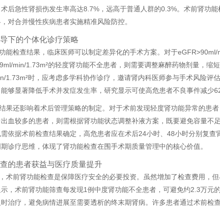
术后急性肾损伤发生率高达8.7%，远高于普通人群的0.3%。术前肾
略，对合并慢性疾病患者实施精准风险防控。
导下的个体化诊疗策略
功能检查结果，临床医师可以制定差异化的手术方案。对于eGFR>90ml/m
-89ml/min/1.73m²的轻度肾功能不全患者，则需要调整麻醉药物剂
ml/min/1.73m²时，应考虑多学科协作诊疗，邀请肾内科医师参与手术
能够显著降低手术并发症发生率，研究显示可使高危患者不良事件减少6
结果还影响着术后管理策略的制定。对于术前发现轻度肾功能异常的患者
中出血较多的患者，则需根据肾功能状态调整补液方案，既要避免容量不
需依据术前检查结果确定，高危患者应在术后24小时、48小时分别复
周期诊疗思维，体现了肾功能检查在围手术期质量管理中的核心价值。
查的患者获益与医疗质量提升
，术前肾功能检查是保障医疗安全的必要投资。虽然增加了检查费用，但
示，术前肾功能筛查每发现1例中度肾功能不全患者，可避免约2.3万元
及时治疗，避免病情进展至需要透析的终末期肾病。许多患者通过术前检
。