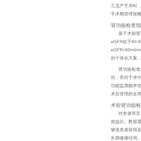
工流产手术时，
手术期管理策
肾功能检查指
基于术前肾
eGFR处于60
eGFR<60
的个体化方案，
肾功能检查
伤；而对于术
功能监测频率也
术后管理的全
术前肾功能检
对患者而言
效益比。数据显
够使患者获得
长期健康结局