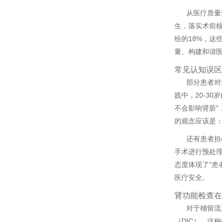
从医疗质量
生，落实术前
纷的18%，
量、构建和谐
常见认知误区
部分患者对
践中，20-3
不会影响肾脏
的观念应该是
还有患者担
手术进行预处理
态度体现了"患
医疗安全。
肾功能检查在
对于稽留流
（DIC），