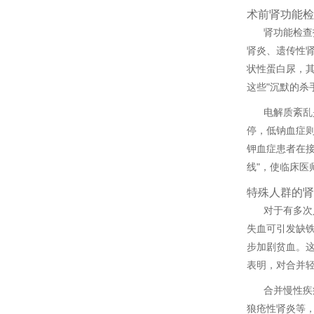
术前肾功能检
肾功能检查
肾炎、遗传性肾
状性蛋白尿，
这些"沉默的杀
电解质紊乱
停，低钠血症
钾血症患者在接
线"，使临床
特殊人群的肾
对于有多次
失血可引发缺
步加剧贫血。
表明，对合并轻
合并慢性疾
狼疮性肾炎等