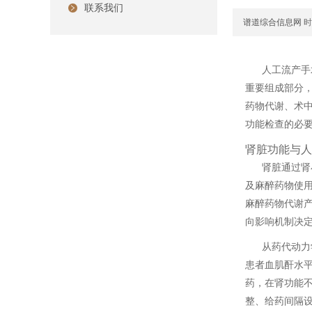
联系我们
谱道综合信息网
时间
人工流产手
重要组成部分
药物代谢、术
功能检查的必
肾脏功能与人
肾脏通过肾
及麻醉药物使
麻醉药物代谢
向影响机制决定
从药代动力
患者血肌酐水平
药，在肾功能
整、给药间隔