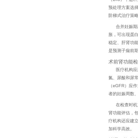
预处理方案选
阶梯式治疗策略
合并妊娠期
胀，可出现蛋
稳定、肝肾功能
是预测子痫前期
术前肾功能检
医疗机构应
氮、尿酸和尿
（eGFR）应
者的妊娠周数
在检查时机
肾功能评估，
疗机构还应建立
加科学高效。